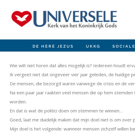
Ir
para
o
conteúdo
DE HERE JEZUS
UKKG
SOCIAL
View
Larger
Wie wilt niet horen dat alles mogelijk is? Iedereen houdt 
Image
Ik vergeet niet dat ongeveer vier jaar geleden, de huidige
De mensen, die bezorgd waren vanwege de crisis en de vera
Na een paar jaar raakten veel mensen die op hem stemden tel
worden.
En dat is wat de politici doen om stemmen te winnen…
Goed, laat me duidelijk maken dat mijn doel niet is om over pol
Mijn doel is het volgende: wanneer mensen zichzelf willen b