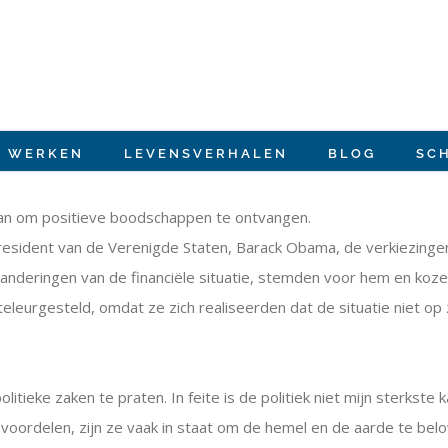
E WERKEN
LEVENSVERHALEN
BLOG
SC
ervan om positieve boodschappen te ontvangen.
 president van de Verenigde Staten, Barack Obama, de verkiezinge
nderingen van de financiële situatie, stemden voor hem en kozen
eurgesteld, omdat ze zich realiseerden dat de situatie niet op 
itieke zaken te praten. In feite is de politiek niet mijn sterkste k
evoordelen, zijn ze vaak in staat om de hemel en de aarde te bel