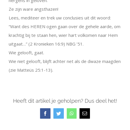
nergens in geloven.
Ze zijn ware angsthazen!
Lees, mediteer en trek uw conclusies uit dit woord:
“Want des HEREN ogen gaan over de gehele aarde, om
krachtig bij te staan hen, wier hart volkomen naar Hem
uitgaat…” (2 Kronieken 16:9) NBG ’51.
Wie gelooft, gaat.
Wie niet gelooft, blijft achter net als de dwaze maagden
(zie Matteüs 25:1-13).
Heeft dit artikel je geholpen? Dus deel het!
Facebook
Twitter
WhatsApp
E-
mail