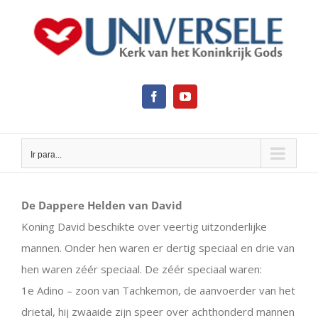
Ir
para
o
conteúdo
Facebook
YouTube
Ir para...
View
Larger
De Dappere Helden van David
Image
Koning David beschikte over veertig uitzonderlijke
mannen. Onder hen waren er dertig speciaal en drie van
hen waren zéér speciaal. De zéér speciaal waren:
1e Adino – zoon van Tachkemon, de aanvoerder van het
drietal, hij zwaaide zijn speer over achthonderd mannen