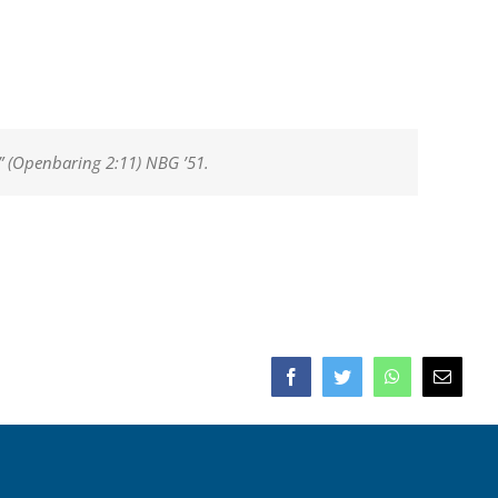
n” (Openbaring 2:11) NBG ’51.
Facebook
Twitter
WhatsApp
E-
mail