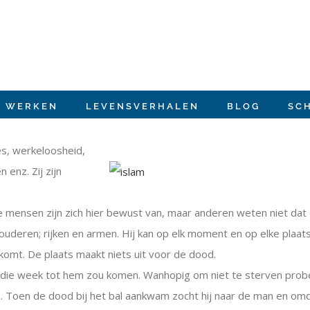
E WERKEN
LEVENSVERHALEN
BLOG
SC
es, werkeloosheid,
 enz. Zij zijn
 mensen zijn zich hier bewust van, maar anderen weten niet dat 
ren; rijken en armen. Hij kan op elk moment en op elke plaats ko
j komt. De plaats maakt niets uit voor de dood.
ij die week tot hem zou komen. Wanhopig om niet te sterven pro
 Toen de dood bij het bal aankwam zocht hij naar de man en omdat