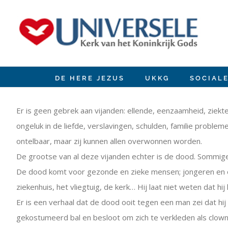
Ir
para
o
conteúdo
DE HERE JEZUS
UKKG
SOCIAL
View
Larger
Er is geen gebrek aan vijanden: ellende, eenzaamheid, ziekt
Image
ongeluk in de liefde, verslavingen, schulden, familie problemen
ontelbaar, maar zij kunnen allen overwonnen worden.
De grootse van al deze vijanden echter is de dood. Sommige
De dood komt voor gezonde en zieke mensen; jongeren en oude
ziekenhuis, het vliegtuig, de kerk… Hij laat niet weten dat hi
Er is een verhaal dat de dood ooit tegen een man zei dat h
gekostumeerd bal en besloot om zich te verkleden als clown.