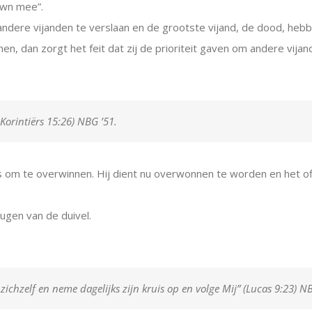
own mee”.
ndere vijanden te verslaan en de grootste vijand, de dood, heb
an zorgt het feit dat zij de prioriteit gaven om andere vijande
 Korintiërs 15:26) NBG ’51.
s om te overwinnen. Hij dient nu overwonnen te worden en het o
ugen van de duivel.
ichzelf en neme dagelijks zijn kruis op en volge Mij” (Lucas 9:23) NB