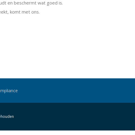
houdt en beschermt wat goed is.
eekt, komt met ons.
mpliance
behouden