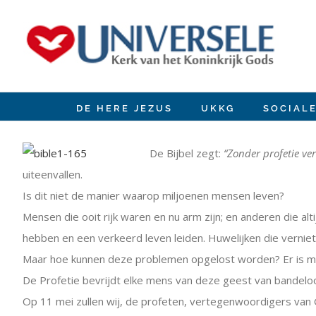
Ir
para
o
conteúdo
DE HERE JEZUS
UKKG
SOCIAL
View
Larger
De Bijbel zegt:
“Zonder profetie ve
Image
uiteenvallen.
Is dit niet de manier waarop miljoenen mensen leven?
Mensen die ooit rijk waren en nu arm zijn; en anderen die a
hebben en een verkeerd leven leiden. Huwelijken die vernie
Maar hoe kunnen deze problemen opgelost worden? Er is m
De Profetie bevrijdt elke mens van deze geest van bandeloo
Op 11 mei zullen wij, de profeten, vertegenwoordigers van 