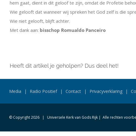
hem gaat, dient in dit geloof te zijn, omdat de Profetie be
Wie gelooft dat wanneer wij spreken het God zelf is die spr
Wie niet gelooft, blijft achter.
Met dank aan:
bisschop Romualdo Panceiro
Heeft dit artikel je geholpen? Dus deel het!
Media
Radio Positief
Contact
Privacyverklaring
Co
© Copyright
2026 | Universele Kerk van Gods Rijk | Alle rechten voor