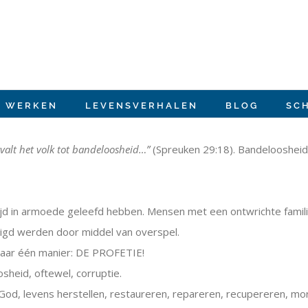
E WERKEN
LEVENSVERHALEN
BLOG
SC
rvalt het volk tot bandeloosheid…”
(Spreuken 29:18). Bandeloosheid 
ltijd in armoede geleefd hebben. Mensen met een ontwrichte famil
tigd werden door middel van overspel.
aar één manier: DE PROFETIE!
sheid, oftewel, corruptie.
God, levens herstellen, restaureren, repareren, recupereren, mor