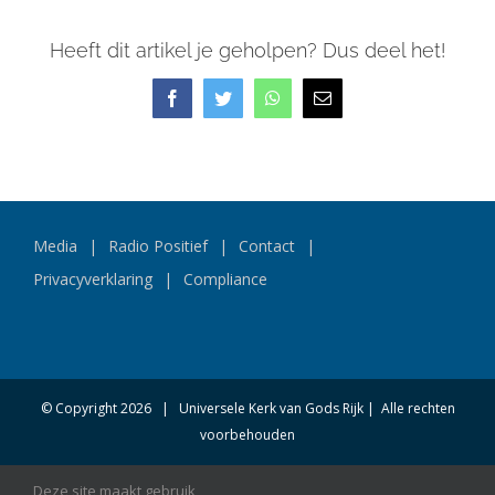
Heeft dit artikel je geholpen? Dus deel het!
Facebook
Twitter
WhatsApp
E-
mail
Media
Radio Positief
Contact
Privacyverklaring
Compliance
© Copyright
2026 | Universele Kerk van Gods Rijk | Alle rechten
voorbehouden
Deze site maakt gebruik