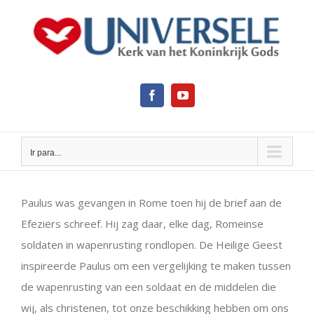
Ir
para
o
conteúdo
Facebook
YouTube
Ir para...
View
Larger
Paulus was gevangen in Rome toen hij de brief aan de
Image
Efeziërs schreef. Hij zag daar, elke dag, Romeinse
soldaten in wapenrusting rondlopen. De Heilige Geest
inspireerde Paulus om een vergelijking te maken tussen
de wapenrusting van een soldaat en de middelen die
wij, als christenen, tot onze beschikking hebben om ons