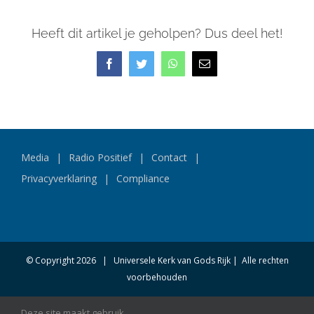
Heeft dit artikel je geholpen? Dus deel het!
Facebook
Twitter
WhatsApp
E-
mail
Media
Radio Positief
Contact
Privacyverklaring
Compliance
© Copyright
2026 | Universele Kerk van Gods Rijk | Alle rechten
voorbehouden
Deze site maakt gebruik