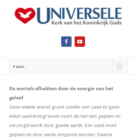
Ir
para
o
conteúdo
Facebook
YouTube
Ir para...
View
Larger
De wortels afhakken door de energie van het
Image
geloof
Geen enkele wortel groeit zonder een zaad en geen
enkel zaad brengt leven voort als het niet geplant en
verzorgd wordt door goede aarde. Een zaad moet
geplant en door aarde omgeven worden. Daarna