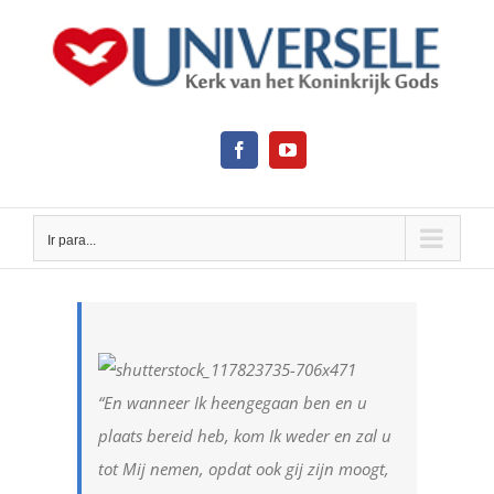
Ir
para
o
conteúdo
Facebook
YouTube
Ir para...
View
Larger
Image
“En wanneer Ik heengegaan ben en u
plaats bereid heb, kom Ik weder en zal u
tot Mij nemen, opdat ook gij zijn moogt,