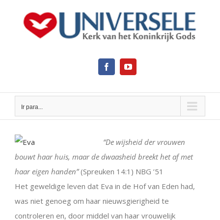
Ir
para
o
conteúdo
Facebook
YouTube
Ir para...
View
Larger
“De wijsheid der vrouwen
Image
bouwt haar huis, maar de dwaasheid breekt het af met
haar eigen handen”
(Spreuken 14:1) NBG ’51
Het geweldige leven dat Eva in de Hof van Eden had,
was niet genoeg om haar nieuwsgierigheid te
controleren en, door middel van haar vrouwelijk