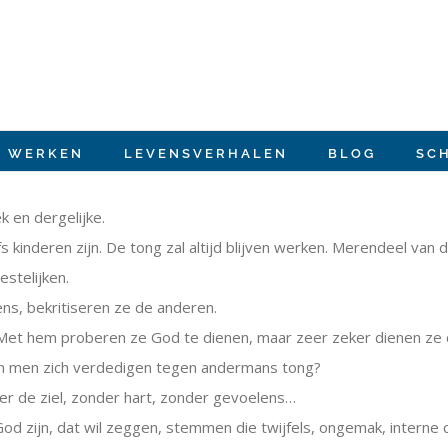
E WERKEN
LEVENSVERHALEN
BLOG
SC
k en dergelijke.
kinderen zijn. De tong zal altijd blijven werken. Merendeel van de
stelijken.
ns, bekritiseren ze de anderen.
Met hem proberen ze God te dienen, maar zeer zeker dienen ze d
n men zich verdedigen tegen andermans tong?
er de ziel, zonder hart, zonder gevoelens…
d zijn, dat wil zeggen, stemmen die twijfels, ongemak, interne 