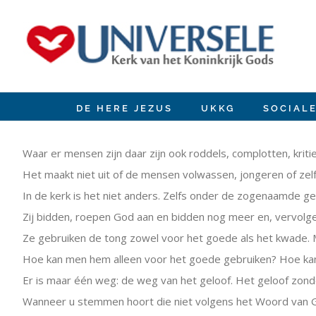
Ir
para
o
conteúdo
DE HERE JEZUS
UKKG
SOCIAL
View
Larger
Waar er mensen zijn daar zijn ook roddels, complotten, kritie
Image
Het maakt niet uit of de mensen volwassen, jongeren of zelfs 
In de kerk is het niet anders. Zelfs onder de zogenaamde gee
Zij bidden, roepen God aan en bidden nog meer en, vervolge
Ze gebruiken de tong zowel voor het goede als het kwade. 
Hoe kan men hem alleen voor het goede gebruiken? Hoe ka
Er is maar één weg: de weg van het geloof. Het geloof zond
Wanneer u stemmen hoort die niet volgens het Woord van Go