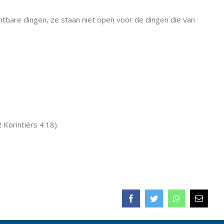
chtbare dingen, ze staan niet open voor de dingen die van
 Korintiërs 4:18).
Facebook
Twitter
WhatsApp
E-
mail