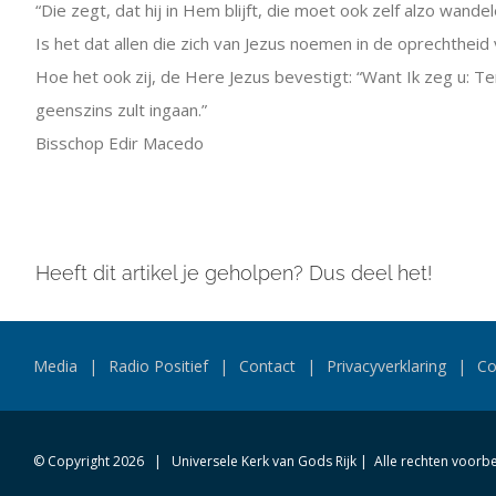
“Die zegt, dat hij in Hem blijft, die moet ook zelf alzo wande
Is het dat allen die zich van Jezus noemen in de oprechtheid
Hoe het ook zij, de Here Jezus bevestigt: “Want Ik zeg u: Ten
geenszins zult ingaan.”
Bisschop Edir Macedo
Heeft dit artikel je geholpen? Dus deel het!
Media
Radio Positief
Contact
Privacyverklaring
Co
© Copyright
2026 | Universele Kerk van Gods Rijk | Alle rechten voor