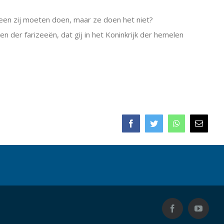
tgeen zij moeten doen, maar ze doen het niet?
n der farizeeën, dat gij in het Koninkrijk der hemelen
Facebook
Twitter
WhatsApp
E-
mail
Facebook
YouTub