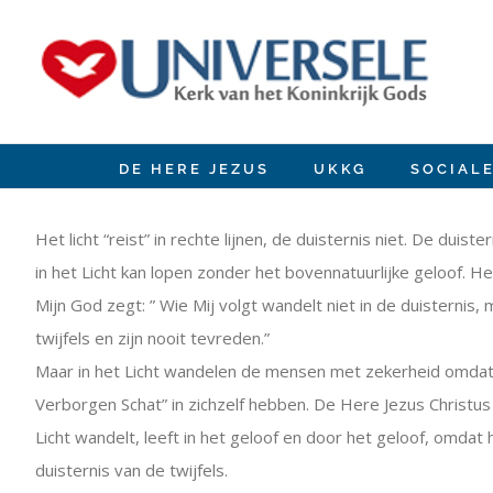
Ir
para
o
conteúdo
DE HERE JEZUS
UKKG
SOCIAL
View
Larger
Het licht “reist” in rechte lijnen, de duisternis niet. De du
Image
in het Licht kan lopen zonder het bovennatuurlijke geloof. H
Mijn God zegt: ” Wie Mij volgt wandelt niet in de duisternis
twijfels en zijn nooit tevreden.”
Maar in het Licht wandelen de mensen met zekerheid omdat 
Verborgen Schat” in zichzelf hebben. De Here Jezus Christus en 
Licht wandelt, leeft in het geloof en door het geloof, omdat 
duisternis van de twijfels.