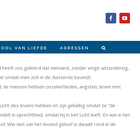
Facebook
YouTub
HOOL VAN LIEFDE
ADRESSEN
God heeft ons geleerd dat niemand, zonder enige uitzondering,
at omdat men zich in de duisternis bevindt.
ijheid; de mensen hebben onzekerheden, angsten, leven met
icht des levens hebben en zijn gelukkig omdat ze “de
delt in oprechtheid, omdat hij in het Licht leeft. En wie in het
of. Wie niet van het levend geloof is dwaalt rond in de