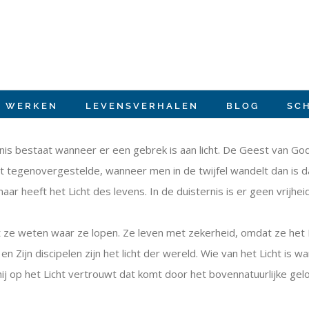
E WERKEN
LEVENSVERHALEN
BLOG
SC
isternis bestaat wanneer er een gebrek is aan licht. De Geest van 
et tegenovergestelde, wanneer men in de twijfel wandelt dan is d
, maar heeft het Licht des levens. In de duisternis is er geen vr
ze weten waar ze lopen. Ze leven met zekerheid, omdat ze het L
Zijn discipelen zijn het licht der wereld. Wie van het Licht is wan
hij op het Licht vertrouwt dat komt door het bovennatuurlijke gelo