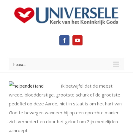
Ir
para
o
conteúdo
Facebook
YouTube
Ir para...
View
Larger
Ik betwijfel dat de meest
Image
wrede, bloeddorstige, grootste schurk of de grootste
pedofiel op deze Aarde, niet in staat is om het hart van
God te bewegen wanneer hij op een oprechte manier
zich vernedert en door het geloof om Zijn medelijden
aanroept.