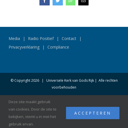
Facebook
Twitter
WhatsApp
E-
mail
Media
Radio Positief
Contact
Privacyverklaring
Compliance
© Copyright
2026 | Universele Kerk van Gods Rijk | Alle rechten
voorbehouden
Deze site maakt gebruik
Facebook
YouTube
van cookies. Door de site te
ACCEPTEREN
bekijken, stemt u in met het
Wij zijn live en klaar om nu met je te chatten.
gebruik ervan.