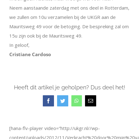
Neem aanstaande zaterdag met ons deel in Rotterdam,
we zullen om 10u verzamelen bij de UKGR aan de
Mauritsweg 49 voor de betoging. De bespreking zal om
15u zijn ook bij de Mauritsweg 49.
In geloof,
Cristiane Cardoso
Heeft dit artikel je geholpen? Dus deel het!
Facebook
Twitter
WhatsApp
E-
mail
View
Larger
[hana-flv-player video=”http://ukgr.nl//wp-
Image
content/uploads/2012/11/Verkracht%20door%20mijn%20va