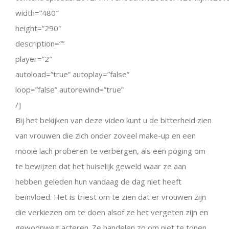
width=”480″
height=”290″
description=””
player=”2″
autoload=”true” autoplay=”false”
loop=”false” autorewind=”true”
/]
Bij het bekijken van deze video kunt u de bitterheid zien
van vrouwen die zich onder zoveel make-up en een
mooie lach proberen te verbergen, als een poging om
te bewijzen dat het huiselijk geweld waar ze aan
hebben geleden hun vandaag de dag niet heeft
beïnvloed. Het is triest om te zien dat er vrouwen zijn
die verkiezen om te doen alsof ze het vergeten zijn en
gewoonweg acteren. Ze handelen zo om niet te tonen