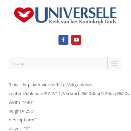
Ir
para
o
conteúdo
Facebook
YouTube
Ir para...
View
Larger
[hana-flv-player video=”http://ukgr.nl//wp-
Image
content/uploads/2012/11/Verkracht%20door%20mijn%20va
width=”480″
height=”290″
description=””
player=”2″