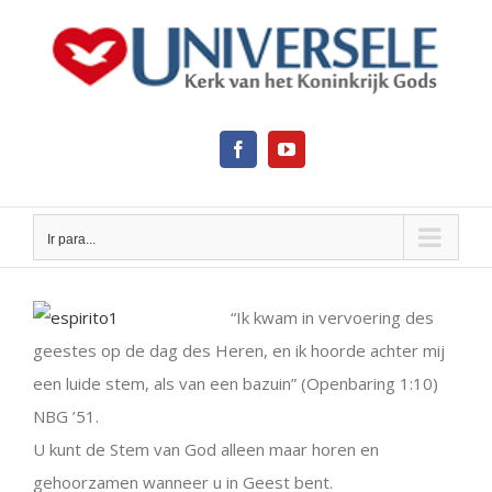
Ir
para
o
conteúdo
Facebook
YouTube
Ir para...
View
Larger
“Ik kwam in vervoering des
Image
geestes op de dag des Heren, en ik hoorde achter mij
een luide stem, als van een bazuin” (Openbaring 1:10)
NBG ’51.
U kunt de Stem van God alleen maar horen en
gehoorzamen wanneer u in Geest bent.