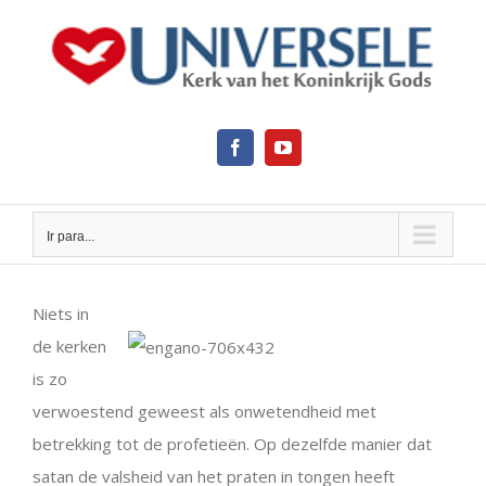
Ir
para
o
conteúdo
Facebook
YouTube
Ir para...
View
Larger
Niets in
Image
de kerken
is zo
verwoestend geweest als onwetendheid met
betrekking tot de profetieën. Op dezelfde manier dat
satan de valsheid van het praten in tongen heeft