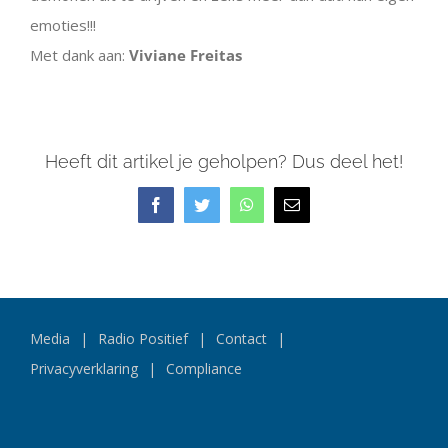
emoties!!!
Met dank aan:
Viviane Freitas
Heeft dit artikel je geholpen? Dus deel het!
Facebook
Twitter
WhatsApp
E-
mail
Media
Radio Positief
Contact
Privacyverklaring
Compliance