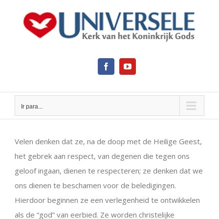
Ir
para
o
conteúdo
Facebook
YouTube
Ir para...
View
Larger
Velen denken dat ze, na de doop met de Heilige Geest,
Image
het gebrek aan respect, van degenen die tegen ons
geloof ingaan, dienen te respecteren; ze denken dat we
ons dienen te beschamen voor de beledigingen.
Hierdoor beginnen ze een verlegenheid te ontwikkelen
als de “god” van eerbied. Ze worden christelijke