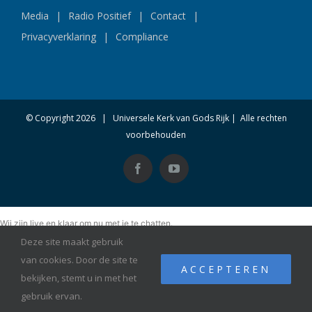
Media
Radio Positief
Contact
Privacyverklaring
Compliance
© Copyright
2026 | Universele Kerk van Gods Rijk | Alle rechten
voorbehouden
Facebook
YouTube
Wij zijn live en klaar om nu met je te chatten.
Deze site maakt gebruik
van cookies. Door de site te
ACCEPTEREN
bekijken, stemt u in met het
gebruik ervan.