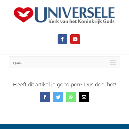
Ir
para
o
conteúdo
Facebook
YouTube
View
Ir para...
Larger
Image
Heeft dit artikel je geholpen? Dus deel het!
Facebook
Twitter
WhatsApp
E-
mail