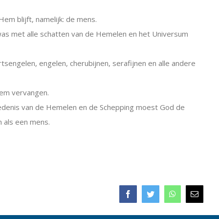
m blijft, namelijk: de mens.
 was met alle schatten van de Hemelen en het Universum
sengelen, engelen, cherubijnen, serafijnen en alle andere
Hem vervangen.
chiedenis van de Hemelen en de Schepping moest God de
n als een mens.
Facebook
Twitter
WhatsApp
E-
mail