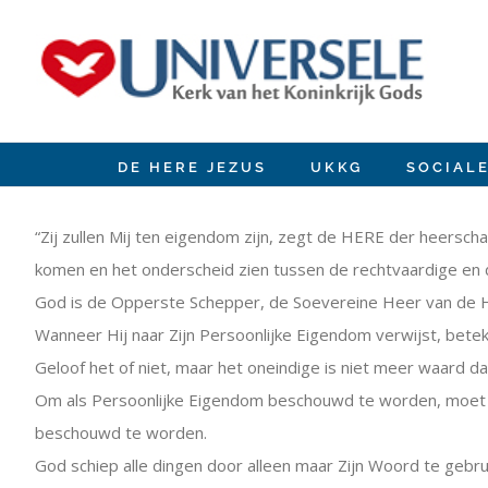
Ir
para
o
conteúdo
DE HERE JEZUS
UKKG
SOCIAL
View
Larger
“Zij zullen Mij ten eigendom zijn, zegt de HERE der heerschar
Image
komen en het onderscheid zien tussen de rechtvaardige en d
God is de Opperste Schepper, de Soevereine Heer van de Hem
Wanneer Hij naar Zijn Persoonlijke Eigendom verwijst, betek
Geloof het of niet, maar het oneindige is niet meer waard da
Om als Persoonlijke Eigendom beschouwd te worden, moet het
beschouwd te worden.
God schiep alle dingen door alleen maar Zijn Woord te gebr