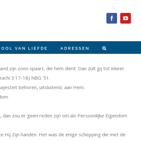
Facebook
YouTub
HOOL VAN LIEFDE
ADRESSEN
nd zijn zoon spaart, die hem dient. Dan zult gij tot inkeer
eachi 3:17-18) NBG ’51.
jesteit behoren, uitsluitend, aan Hem.
dom.
, dan zou er geen reden zijn om als Persoonlijke Eigendom
te Hij Zijn handen. Het was de enige schepping die met de