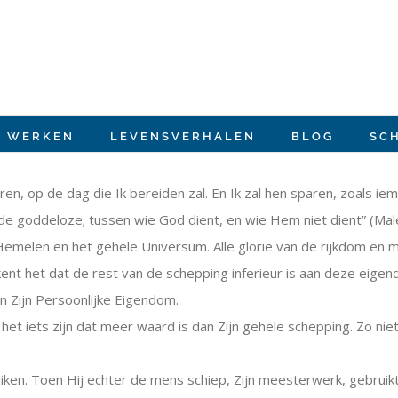
E WERKEN
LEVENSVERHALEN
BLOG
SC
en, op de dag die Ik bereiden zal. En Ik zal hen sparen, zoals iema
e goddeloze; tussen wie God dient, en wie Hem niet dient” (Mal
elen en het gehele Universum. Alle glorie van de rijkdom en ma
ent het dat de rest van de schepping inferieur is aan deze eigen
n Zijn Persoonlijke Eigendom.
 iets zijn dat meer waard is dan Zijn gehele schepping. Zo niet
uiken. Toen Hij echter de mens schiep, Zijn meesterwerk, gebruik