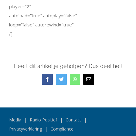
player=”2″
autoload=”true” autoplay=”false”
loop=”false” autorewind=”true”
/]
Heeft dit artikel je geholpen? Dus deel het!
Facebook
Twitter
WhatsApp
E-
mail
Media
Radio Positief
Contact
Privacyverklaring
Compliance