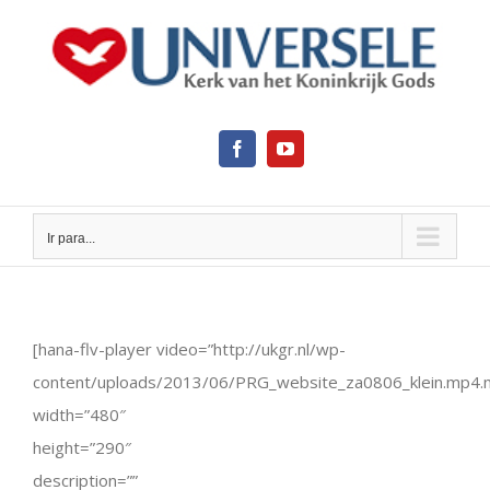
Ir
para
o
conteúdo
Facebook
YouTube
Ir para...
View
Larger
Image
[hana-flv-player video=”http://ukgr.nl/wp-
content/uploads/2013/06/PRG_website_za0806_klein.mp4.
width=”480″
height=”290″
description=””