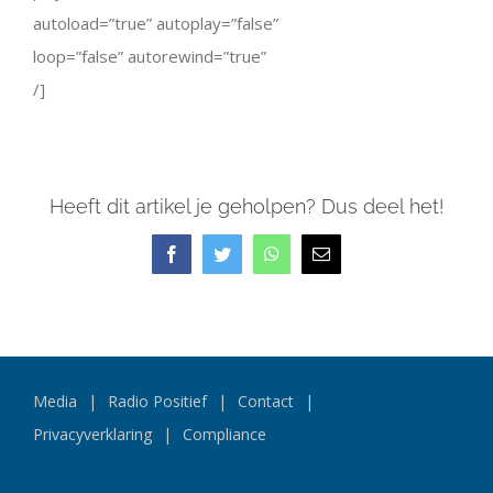
autoload=”true” autoplay=”false”
loop=”false” autorewind=”true”
/]
Heeft dit artikel je geholpen? Dus deel het!
Facebook
Twitter
WhatsApp
E-
mail
Media
Radio Positief
Contact
Privacyverklaring
Compliance