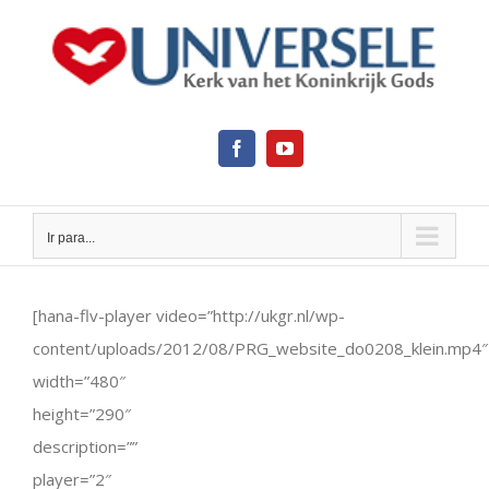
Ir
para
o
conteúdo
Facebook
YouTube
Ir para...
View
Larger
[hana-flv-player video=”http://ukgr.nl/wp-
Image
content/uploads/2012/08/PRG_website_do0208_klein.mp4″
width=”480″
height=”290″
description=””
player=”2″