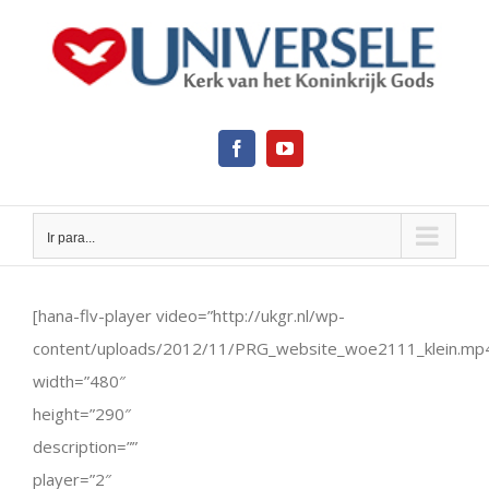
Ir
para
o
conteúdo
Facebook
YouTube
Ir para...
View
Larger
[hana-flv-player video=”http://ukgr.nl/wp-
Image
content/uploads/2012/11/PRG_website_woe2111_klein.mp
width=”480″
height=”290″
description=””
player=”2″