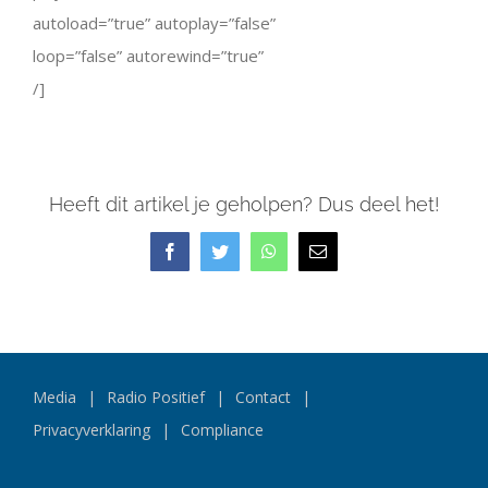
autoload=”true” autoplay=”false”
loop=”false” autorewind=”true”
/]
Heeft dit artikel je geholpen? Dus deel het!
Facebook
Twitter
WhatsApp
E-
mail
Media
Radio Positief
Contact
Privacyverklaring
Compliance