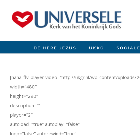
Ir
para
o
conteúdo
DE HERE JEZUS
UKKG
SOCIAL
View
Larger
Image
[hana-flv-player video=”http://ukgr.nl/wp-content/uploa
width=”480″
height=”290″
description=””
player=”2″
autoload=”true” autoplay=”false”
loop=”false” autorewind=”true”