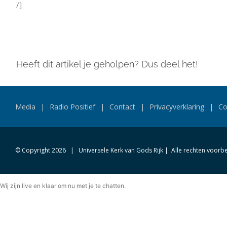
/]
Heeft dit artikel je geholpen? Dus deel het!
Media
Radio Positief
Contact
Privacyverklaring
Co
© Copyright
2026 | Universele Kerk van Gods Rijk | Alle rechten voor
Wij zijn live en klaar om nu met je te chatten.