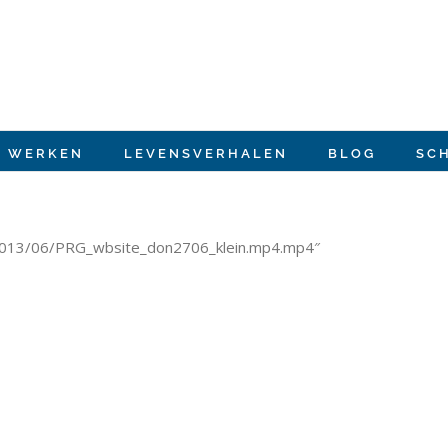
E WERKEN
LEVENSVERHALEN
BLOG
SC
ds/2013/06/PRG_wbsite_don2706_klein.mp4.mp4″