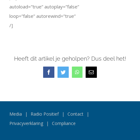
autoload=”true” autoplay=”false”
loop=”false” autorewind=”true”
/]
Heeft dit artikel je geholpen? Dus deel het!
Facebook
Twitter
WhatsApp
E-
mail
Media
Radio Positief
Contact
Privacyverklaring
Compliance