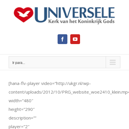
Ir
para
o
conteúdo
Facebook
YouTube
Ir para...
View
Larger
[hana-flv-player video=”http://ukgr.nl/wp-
Image
content/uploads/2012/10/PRG_website_woe2410_klein.mp
width=”480″
height=”290″
description=””
player=”2″