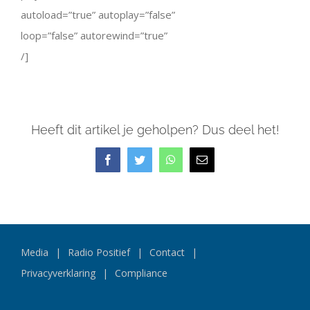
autoload=”true” autoplay=”false”
loop=”false” autorewind=”true”
/]
Heeft dit artikel je geholpen? Dus deel het!
Facebook
Twitter
WhatsApp
E-
mail
Media
Radio Positief
Contact
Privacyverklaring
Compliance