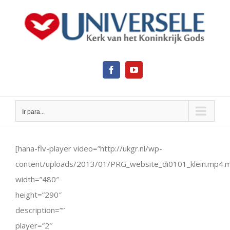
Ir
para
o
conteúdo
Facebook
YouTube
Ir para...
View
Larger
[hana-flv-player video=”http://ukgr.nl/wp-
Image
content/uploads/2013/01/PRG_website_di0101_klein.mp4.
width=”480″
height=”290″
description=””
player=”2″