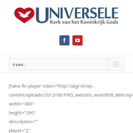
Ir
para
o
conteúdo
Facebook
YouTube
Ir para...
View
Larger
[hana-flv-player video=”http://ukgr.nl/wp-
Image
content/uploads/2012/08/PRG_website_woe0808_klein.mp
width=”480″
height=”290″
description=””
player=”2″