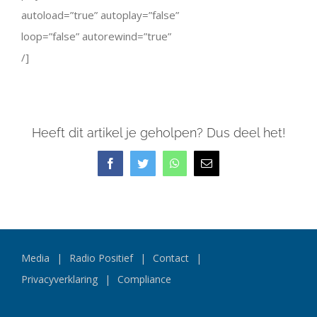
autoload=”true” autoplay=”false”
loop=”false” autorewind=”true”
/]
Heeft dit artikel je geholpen? Dus deel het!
Facebook
Twitter
WhatsApp
E-
mail
Media
Radio Positief
Contact
Privacyverklaring
Compliance