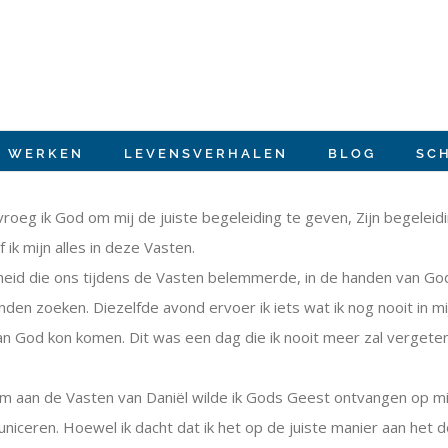
E WERKEN
LEVENSVERHALEN
BLOG
SC
roeg ik God om mij de juiste begeleiding te geven, Zijn begeleidin
ik mijn alles in deze Vasten.
dheid die ons tijdens de Vasten belemmerde, in de handen van Go
en zoeken. Diezelfde avond ervoer ik iets wat ik nog nooit in mi
 van God kon komen. Dit was een dag die ik nooit meer zal vergeten
m aan de Vasten van Daniël wilde ik Gods Geest ontvangen op mij
uniceren. Hoewel ik dacht dat ik het op de juiste manier aan het 