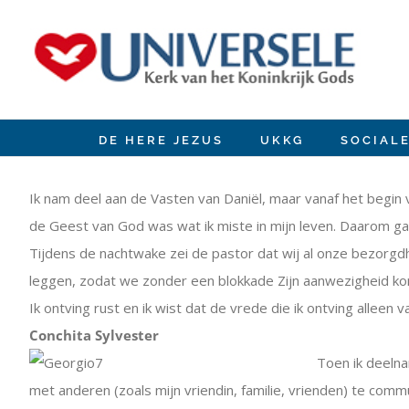
Ir
para
o
conteúdo
DE HERE JEZUS
UKKG
SOCIAL
View
Larger
Ik nam deel aan de Vasten van Daniël, maar vanaf het begin v
Image
de Geest van God was wat ik miste in mijn leven. Daarom gaf 
Tijdens de nachtwake zei de pastor dat wij al onze bezorg
leggen, zodat we zonder een blokkade Zijn aanwezigheid kond
Ik ontving rust en ik wist dat de vrede die ik ontving alleen
Conchita Sylvester
Toen ik deelna
met anderen (zoals mijn vriendin, familie, vrienden) te comm