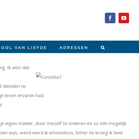
Facebook
YouTub
HOOL VAN LIEFDE
ADRESSEN
g. Ik wist dat
d dienden te
jn leven ervaren had.
!
n eigen manier, door mezelf te isoleren en zo min mogelijk
doen was, werd werd ik emotieloos, bitter en kreeg ik heel