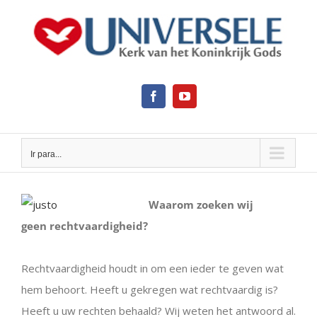
Ir
para
o
conteúdo
Facebook
YouTube
Ir para...
View
Larger
Waarom zoeken wij
Image
geen rechtvaardigheid?
Rechtvaardigheid houdt in om een ieder te geven wat
hem behoort. Heeft u gekregen wat rechtvaardig is?
Heeft u uw rechten behaald? Wij weten het antwoord al.